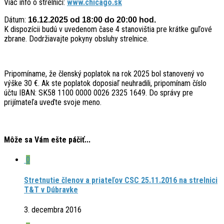
Viac info o strelnici:
www.chicago.sk
Dátum:
16.12.2025
od 18:00 do 20:00
hod.
K dispozícii budú v uvedenom čase 4 stanovištia pre krátke guľové
zbrane. Dodržiavajte pokyny obsluhy strelnice.
Pripomíname, že členský poplatok na rok 2025 bol stanovený vo
výške 30 €. Ak ste poplatok doposiaľ neuhradili, pripomínam číslo
účtu IBAN: SK58 1100 0000 0026 2325 1649. Do správy pre
prijímateľa uveďte svoje meno.
Môže sa Vám ešte páčiť...
0
Stretnutie členov a priateľov CSC 25.11.2016 na strelnici
T&T v Dúbravke
3. decembra 2016