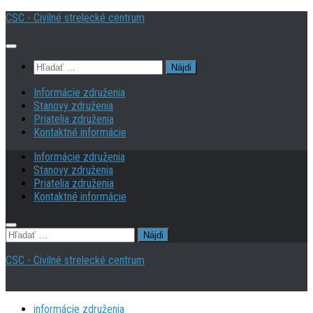
Preskočiť
CSC - Civilné strelecké centrum
na
obsah
Hľadať:
Informácie združenia
Stanovy združenia
Priatelia združenia
Kontaktné informácie
Informácie združenia
Stanovy združenia
Priatelia združenia
Kontaktné informácie
Hľadať:
CSC - Civilné strelecké centrum
informácie združenia