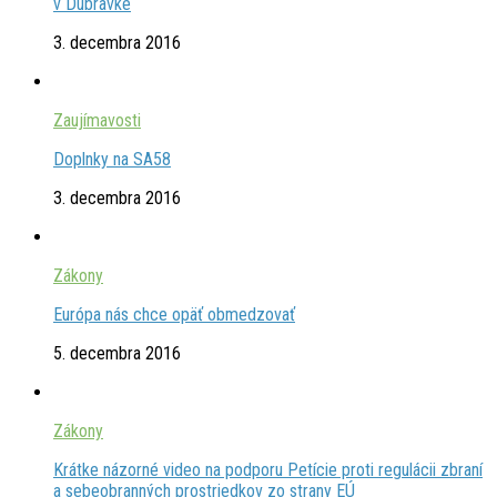
v Dúbravke
3. decembra 2016
Zaujímavosti
Doplnky na SA58
3. decembra 2016
Zákony
Európa nás chce opäť obmedzovať
5. decembra 2016
Zákony
Krátke názorné video na podporu Petície proti regulácii zbraní
a sebeobranných prostriedkov zo strany EÚ