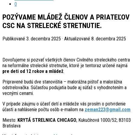
0
POZÝVAME MLÁDEŽ ČLENOV A PRIATEĽOV
CSC NA STRELECKÉ STRETNUTIE.
Publikované
3. decembra 2025
· Aktualizované
8. decembra 2025
Dovoľujeme si pozvať všetkých členov Civilného streleckého centra
na neformálne strelecké stretnutie, ktoré je tentoraz určené najmä
pre deti od 12 rokov a mládež
.
Pripravené budú dve stanovištia – malorážna pištoľ a malorážna
odstrelovačka. Súčasťou podujatia bude aj súťaž s vyhodnotením a
vecnými cenami.
V prípade záujmu o účasť detí a mládeže vás prosím o potvrdenie
účasti a nahlásenie počtu osôb e-mailom na
zeman223@gmail.com
Miesto:
KRYTÁ STRELNICA CHICAGO
, Kukučínová 1000/52; 83103
Bratislava