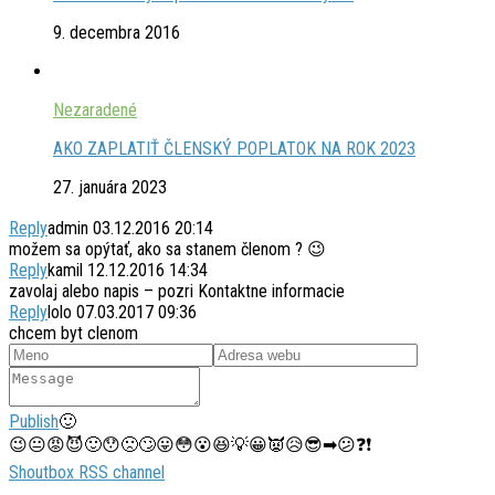
9. decembra 2016
Nezaradené
AKO ZAPLATIŤ ČLENSKÝ POPLATOK NA ROK 2023
27. januára 2023
Reply
admin
03.12.2016 20:14
možem sa opýtať, ako sa stanem členom ? 😉
Reply
kamil
12.12.2016 14:34
zavolaj alebo napis – pozri Kontaktne informacie
Reply
lolo
07.03.2017 09:36
chcem byt clenom
Publish
🙂
😉
😐
😡
😈
🙂
😯
🙁
🙄
😛
😳
😮
😆
💡
😀
👿
😥
😎
➡
😕
❓
❗
Shoutbox RSS channel