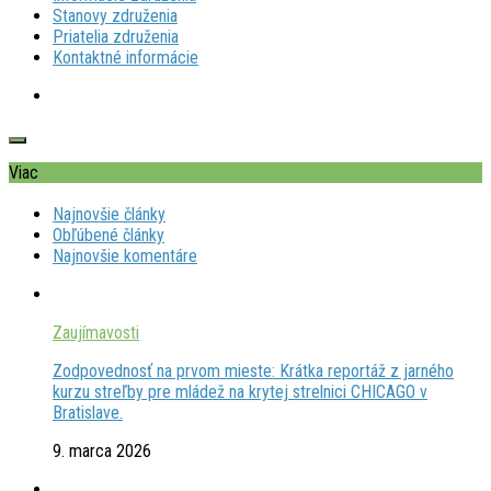
Stanovy združenia
Priatelia združenia
Kontaktné informácie
Viac
Najnovšie články
Obľúbené články
Najnovšie komentáre
Zaujímavosti
Zodpovednosť na prvom mieste: Krátka reportáž z jarného
kurzu streľby pre mládež na krytej strelnici CHICAGO v
Bratislave.
9. marca 2026