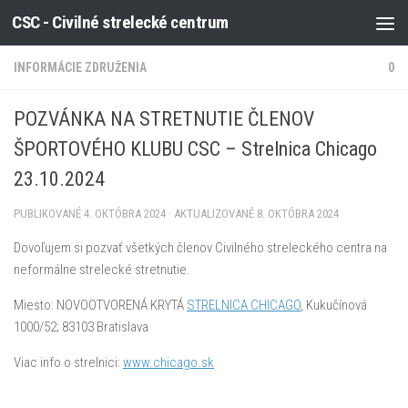
CSC - Civilné strelecké centrum
Preskočiť na obsah
INFORMÁCIE ZDRUŽENIA
0
POZVÁNKA NA STRETNUTIE ČLENOV
ŠPORTOVÉHO KLUBU CSC – Strelnica Chicago
23.10.2024
PUBLIKOVANÉ
4. OKTÓBRA 2024
· AKTUALIZOVANÉ
8. OKTÓBRA 2024
Dovoľujem si pozvať všetkých členov Civilného streleckého centra na
neformálne strelecké stretnutie.
Miesto: NOVOOTVORENÁ KRYTÁ
STRELNICA CHICAGO
, Kukučínová
1000/52; 83103 Bratislava
Viac info o strelnici:
www.chicago.sk