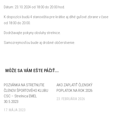
Dátum: 23.10.2024 od 18:00 do 20:00 hod.
K dispozícii budú 4 stanovištia pre krátke aj dlhé guľové zbrane v čase
od 18:00 do 20:00.
Dodržiavajte pokyny obsluhy strelnice.
Samozrejmosťou bude aj drobné občerstvenie.
MÔŽE SA VÁM EŠTE PÁČIŤ...
POZVÁNKA NA STRETNUTIE
0
AKO ZAPLATIŤ ČLENSKÝ
0
ČLENOV ŠPORTOVÉHO KLUBU
POPLATOK NA ROK 2026
CSC – Strelnica EMEL
23. FEBRUÁRA 2026
30.5.2023
17. MÁJA 2023