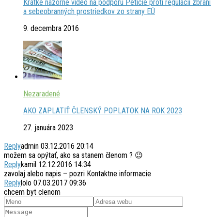
Krátke názorné video na podporu Petície proti regulácii zbraní
a sebeobranných prostriedkov zo strany EÚ
9. decembra 2016
Nezaradené
AKO ZAPLATIŤ ČLENSKÝ POPLATOK NA ROK 2023
27. januára 2023
Reply
admin
03.12.2016 20:14
možem sa opýtať, ako sa stanem členom ? 😉
Reply
kamil
12.12.2016 14:34
zavolaj alebo napis – pozri Kontaktne informacie
Reply
lolo
07.03.2017 09:36
chcem byt clenom