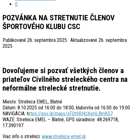
0
POZVÁNKA NA STRETNUTIE ČLENOV
ŠPORTOVÉHO KLUBU CSC
Publikované
26. septembra 2025
· Aktualizované
26. septembra
2025
Dovoľujeme si pozvať všetkých členov a
priateľov Civilného streleckého centra na
neformálne strelecké stretnutie.
Miesto: Strelnica EMEL, Blatné
Dátum: 8.10.2025 od 16:00 do 18:00, klubovňa od 16:00 do 19:00
NAVIGÁCIA: h
ttps://goo.gl/maps/sFQt9RHUXgHLBmK57
WAZE: Strelnica EMEL – Blatné, GPS súradnice: 48.269718,
17.390197
Viac info o strelnici:
www.strelnica-emel.sk