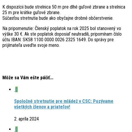
K dispozícii bude strelnica 50 m pre dlhé guľové zbrane a strelnica
25 m pre krátke guľové zbrane.
Súčasťou stretnutia bude ako obyčajne drobné občerstvenie.
Na pripomenutie: Členský poplatok na rok 2025 bol stanovený vo
výške 30 €. Ak ste poplatok doposiaľ neuhradili, pripomínam číslo
účtu IBAN: SK58 1100 0000 0026 2325 1649. Do správy pre
prijímateľa uveďte svoje meno.
Môže sa Vám ešte páčiť...
0
Spoločné stretnutie pre mládež v CSC: Pozývame
všetkých členov a priateľov!
2. apríla 2024
0