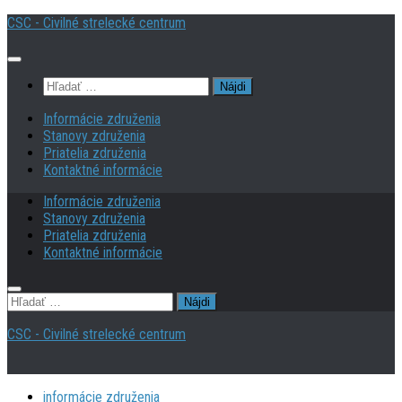
Preskočiť
CSC - Civilné strelecké centrum
na
obsah
Hľadať:
Informácie združenia
Stanovy združenia
Priatelia združenia
Kontaktné informácie
Informácie združenia
Stanovy združenia
Priatelia združenia
Kontaktné informácie
Hľadať:
CSC - Civilné strelecké centrum
informácie združenia